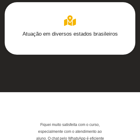
Atuação em diversos estados brasileiros
Fiquei muito satisfeita com o curso,
Excelente a
especialmente com o atendimento ao
fiquei extr
aluno. O chat pelo WhatsApp é eficiente
conteúdo