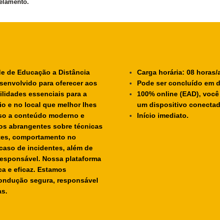
elamento.
de de Educação a Distância
Carga horária: 08 horas/
senvolvido para oferecer aos
Pode ser concluído em d
ilidades essenciais para a
100% online (EAD), você
o e no local que melhor lhes
um dispositivo conectado
sso a conteúdo moderno e
Início imediato.
os abrangentes sobre técnicas
tes, comportamento no
caso de incidentes, além de
responsável. Nossa plataforma
a e eficaz. Estamos
ondução segura, responsável
as.