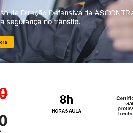
rso de Direção Defensiva da ASCONTR
a segurança no trânsito.
gora
0
8
h
Certifi
Gar
profis
HORAS AULA
frente
0
a