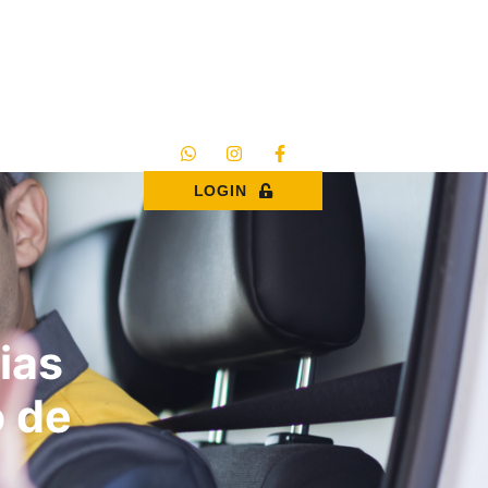
LOGIN
ias
o de