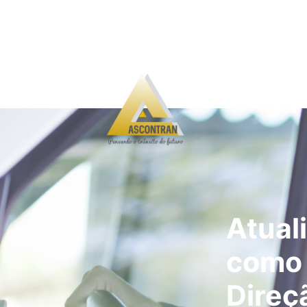
HOME
Atual
como 
Direç