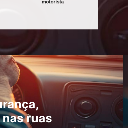
motorista
urança,
 nas ruas