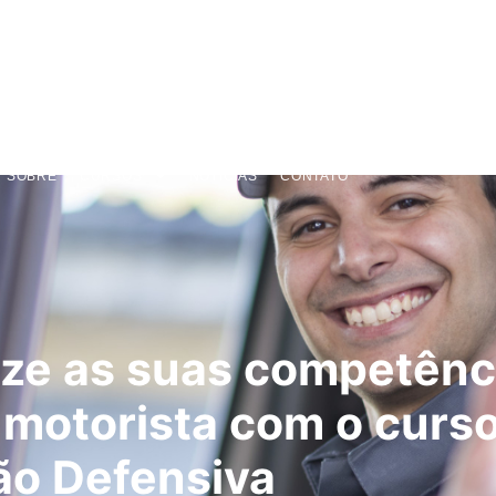
SOBRE
CURSOS
NOTÍCIAS
CONTATO
ize as suas competênc
motorista com o curs
ão Defensiva