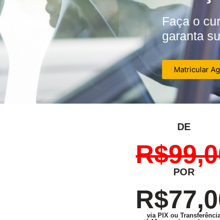
Faça o cu
garanta su
Matricular A
DE
R$99,0
POR
R$77,0
via PIX ou Transferênci