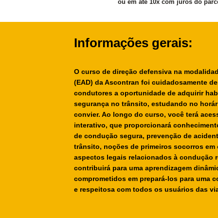
ou em até 10x com juros do parc
Informações gerais:
O curso de direção defensiva na modalida
(EAD) da Ascontran foi cuidadosamente de
condutores a oportunidade de adquirir hab
segurança no trânsito, estudando no horári
convier. Ao longo do curso, você terá ace
interativo, que proporcionará conheciment
de condução segura, prevenção de aciden
trânsito, noções de primeiros socorros em 
aspectos legais relacionados à condução 
contribuirá para uma aprendizagem dinâmic
comprometidos em prepará-los para uma c
e respeitosa com todos os usuários das vi