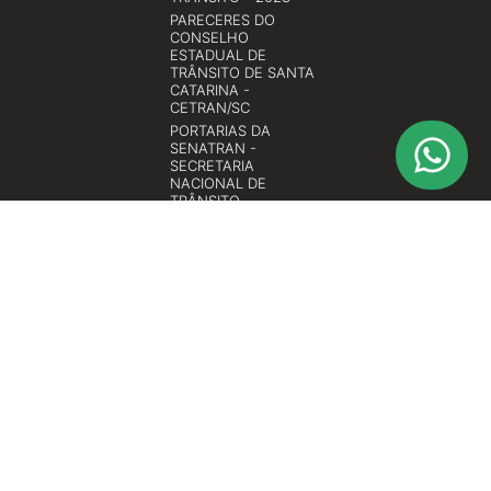
PARECERES DO
CONSELHO
ESTADUAL DE
TRÂNSITO DE SANTA
CATARINA -
CETRAN/SC
PORTARIAS DA
SENATRAN -
SECRETARIA
NACIONAL DE
TRÂNSITO
RESOLUÇÕES DO
CONSELHO
ESTADUAL DE
TRÂNSITO DE SANTA
CATARINA -
CETRAN/SC
RESOLUÇÕES DO
CONSELHO
NACIONAL DE
TRÂNSITO -
CONTRAN