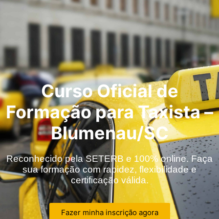
Curso Oficial de
Formação para Taxista –
Blumenau/SC
Reconhecido pela SETERB e 100% online. Faça
sua formação com rapidez, flexibilidade e
certificação válida.
Fazer minha inscrição agora