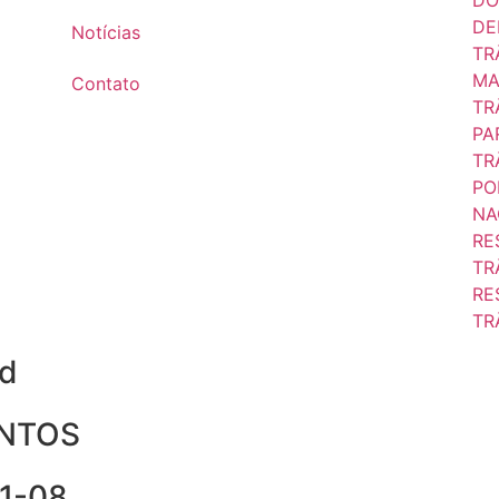
DE
Notícias
TR
MA
Contato
TR
PA
TR
PO
NA
RE
TR
RE
TR
ed
NTOS
1-08