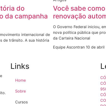
tória do
Você sabe como 
do da campanha
renovação auto
O Governo Federal iniciou, e
nova política pública que p
movimento internacional de
da Carteira Nacional
 de trânsito. A sua história
Equipe Ascontran
10 de abri
Links
L
e
CÓ
Home
CÓ
95
Sobre
ito.
CÓ
CO
Cursos
DO