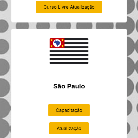
Curso Livre Atualização
São Paulo
Capacitação
Atualização