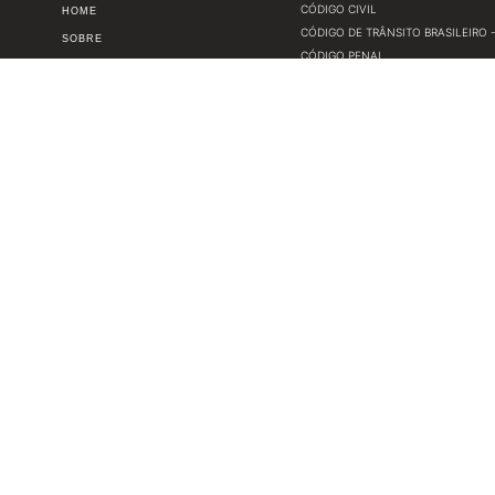
CÓDIGO CIVIL
HOME
CÓDIGO DE TRÂNSITO BRASILEIRO - 
SOBRE
CÓDIGO PENAL
CURSOS
CONSTITUIÇÃO DA REPÚBLICA FEDE
NOTÍCIAS
DELIBERAÇÕES DO CONSELHO NAC
CONTATO
MANUAL BRASILEIRO DE FISCALIZA
PARECERES DO CONSELHO ESTADUA
PORTARIAS DA SENATRAN - SECRE
RESOLUÇÕES DO CONSELHO ESTADU
RESOLUÇÕES DO CONSELHO NACIO
a Cidade: Blumenau - SC CEP: 89035-