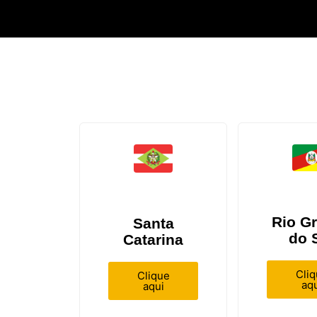
Rio G
Santa
do 
Catarina
Cli
Clique
aqu
aqui