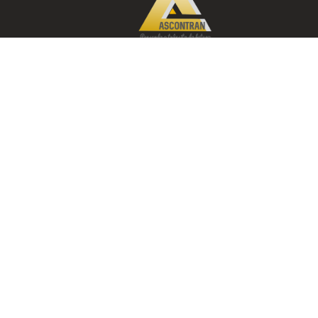
Bem-vindo a ASCONTRAN, uma empresa que
nasceu em 2010 para atender a crescente
demanda por serviços especializados em
orientação e informação no âmbito do trânsito.
© 2026 All rights reserved
ASCONTRAN TREINAMENTOS ESPECIALIZADOS LTDA.
CNPJ Nº 12.399.060/0001-08
Rua Almirante Barroso, nº 909 - Sala 1003 Bairro: Vila Nov
402
Contato: (47)3041-9786
Acesse nossas políticas e termos de uso.