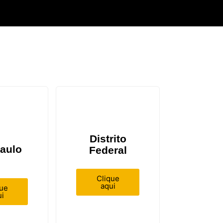
Distrito
aulo
Federal
Clique
aqui
que
i