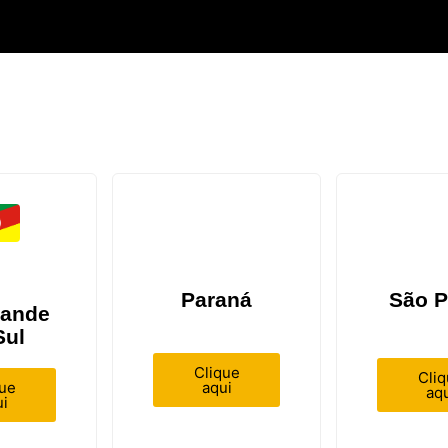
Paraná
São P
rande
Sul
Clique
Cli
aqui
que
aqu
i