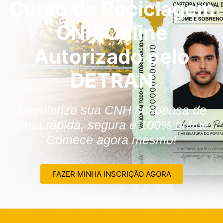
Curso de Reciclagem
CNH Online
Autorizado pelo
DETRAN
Regularize sua CNH suspensa de
forma rápida, segura e 100% online.
Comece agora mesmo!
FAZER MINHA INSCRIÇÃO AGORA