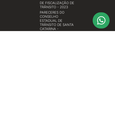
DE FISCALIZAÇÃO DE
TRÂNSITO - 2023
PARECERES DO
CONSELHO
ESTADUAL DE
TRÂNSITO DE SANTA
CATARINA -
CETRAN/SC
PORTARIAS DA
SENATRAN -
SECRETARIA
NACIONAL DE
TRÂNSITO
RESOLUÇÕES DO
CONSELHO
ESTADUAL DE
TRÂNSITO DE SANTA
CATARINA -
CETRAN/SC
RESOLUÇÕES DO
CONSELHO
NACIONAL DE
TRÂNSITO -
CONTRAN