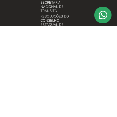
SECRETARIA
NACIONAL DE
TRÂNSITO
RESOLUÇÕES DO
CONSELHO
ESTADUAL DE
TRÂNSITO DE SANTA
CATARINA -
CETRAN/SC
RESOLUÇÕES DO
CONSELHO
NACIONAL DE
TRÂNSITO -
CONTRAN
© 2026 All rights reserved
ASCONTRAN TREINAMENTOS ESPECIALIZADOS LTDA.
CNPJ Nº 12.399.060/0001-08
Rua Almirante Barroso, nº 909 - Sala 1003 Bairro: Vila Nova Cidade:
Blumenau - SC CEP: 89035-402
Contato: (47)3041-9786
Acesse nossas políticas e termos de uso.