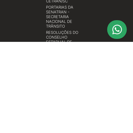
CETRAN/SC
PORTARIAS DA
SENATRAN -
SECRETARIA
NACIONAL DE
TRÂNSITO
RESOLUÇÕES DO
CONSELHO
ESTADUAL DE
TRÂNSITO DE SANTA
CATARINA -
CETRAN/SC
RESOLUÇÕES DO
CONSELHO
NACIONAL DE
TRÂNSITO -
CONTRAN
© 2026 All rights reserved
ASCONTRAN TREINAMENTOS ESPECIALIZADOS LTDA.
CNPJ Nº 12.399.060/0001-08
Rua Almirante Barroso, nº 909 - Sala 1003 Bairro: Vila Nova Cidade:
Blumenau - SC CEP: 89035-402
Contato: (47)3041-9786