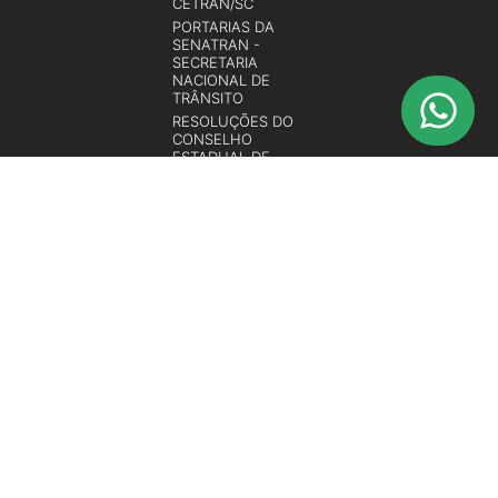
CETRAN/SC
PORTARIAS DA
SENATRAN -
SECRETARIA
NACIONAL DE
TRÂNSITO
RESOLUÇÕES DO
CONSELHO
ESTADUAL DE
TRÂNSITO DE SANTA
CATARINA -
CETRAN/SC
RESOLUÇÕES DO
CONSELHO
NACIONAL DE
TRÂNSITO -
CONTRAN
© 2026 All rights reserved
ASCONTRAN TREINAMENTOS ESPECIALIZADOS LTDA.
CNPJ Nº 12.399.060/0001-08
Rua Almirante Barroso, nº 909 - Sala 1003 Bairro: Vila Nova Cidade:
Blumenau - SC CEP: 89035-402
Contato: (47)3041-9786