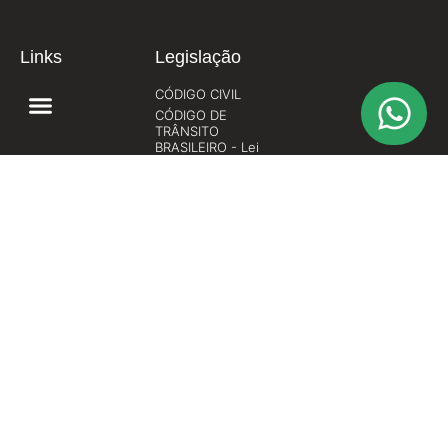
Links
Legislação
CÓDIGO CIVIL
CÓDIGO DE
TRÂNSITO
BRASILEIRO - Lei
9503/1997
CÓDIGO PENAL
CONSTITUIÇÃO DA
REPÚBLICA
FEDERATIVA DO
BRASIL DE 1988
DELIBERAÇÕES DO
CONSELHO
NACIONAL DO
TRÂNSITO -
CONTRAN
MANUAL BRASILEIRO
DE FISCALIZAÇÃO DE
TRÂNSITO - 2023
PARECERES DO
CONSELHO
ESTADUAL DE