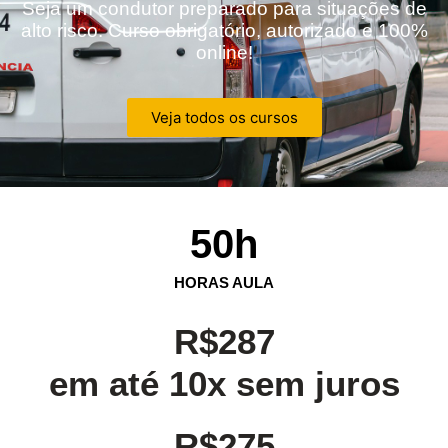
Seja um condutor preparado para situações de
alto risco. Curso obrigatório, autorizado e 100%
online!
Veja todos os cursos
50
h
HORAS AULA
R$287
em até 10x sem juros
R$275