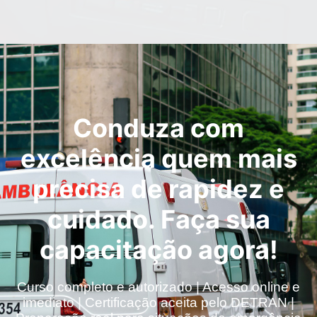
Conduza com
excelência quem mais
precisa de rapidez e
cuidado. Faça sua
capacitação agora!
Curso completo e autorizado | Acesso online e
imediato | Certificação aceita pelo DETRAN |