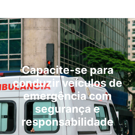
Capacite-se para
conduzir veículos de
emergência com
segurança e
responsabilidade