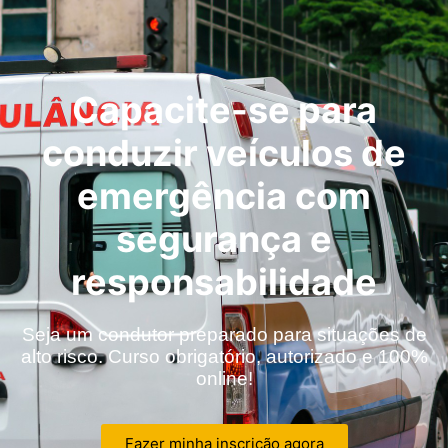
Capacite-se para
conduzir veículos de
emergência com
segurança e
responsabilidade
Seja um condutor preparado para situações de
alto risco. Curso obrigatório, autorizado e 100%
online!
Fazer minha inscrição agora