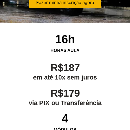
Fazer minha inscrição agora
16
h
HORAS AULA
R$187
em até 10x sem juros
R$179
via PIX ou Transferência
4
MÓDULOS