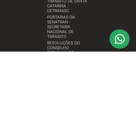
TRÂNSITO DE SANTA
CATARINA -
CETRAN/SC
PORTARIAS DA
SENATRAN -
SECRETARIA
NACIONAL DE
TRÂNSITO
RESOLUÇÕES DO
CONSELHO
ESTADUAL DE
TRÂNSITO DE SANTA
CATARINA -
CETRAN/SC
RESOLUÇÕES DO
CONSELHO
NACIONAL DE
TRÂNSITO -
CONTRAN
© 2026 All rights reserved
ASCONTRAN TREINAMENTOS ESPECIALIZADOS LTDA.
CNPJ Nº 12.399.060/0001-08
Rua Almirante Barroso, nº 909 - Sala 1003 Bairro: Vila Nova Cidade:
Blumenau - SC CEP: 89035-402