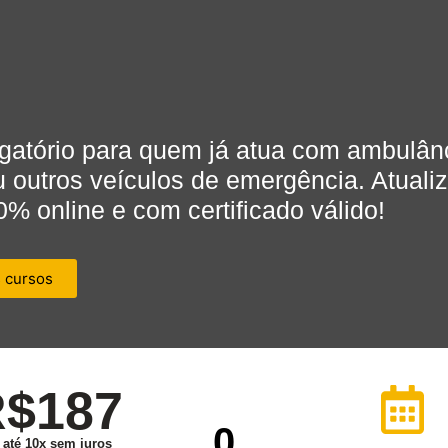
igatório para quem já atua com ambulân
u outros veículos de emergência. Atuali
0% online e com certificado válido!
s cursos
$187
0
até 10x sem juros