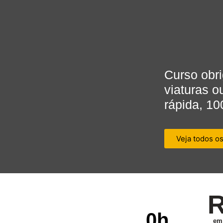
Curso obr
viaturas o
rápida, 10
Veja todos o
R
0
h
em 