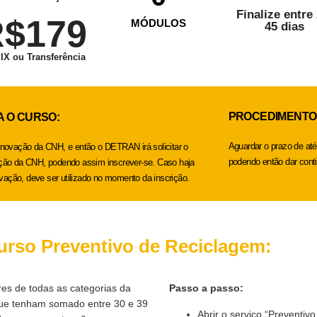
Finalize entre 
$179
MÓDULOS
45 dias
PIX ou Transferência
PROCEDIMENTO
 O CURSO:
Aguardar o prazo de at
enovação da CNH, e então o DETRAN irá solicitar o
podendo então dar cont
ação da CNH, podendo assim inscrever-se. Caso haja
ação, deve ser utilizado no momento da inscrição.
urso Preventivo de Reciclagem:
es de todas as categorias da
Passo a passo:
que tenham somado entre 30 e 39
Abrir o serviço “Preventi