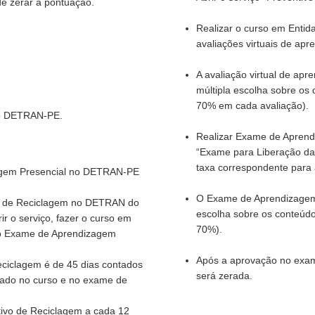
de zerar a pontuação.
Realizar o curso em Ent
avaliações virtuais de ap
A avaliação virtual de ap
múltipla escolha sobre os
70% em cada avaliação).
 no DETRAN-PE.
Realizar Exame de Aprend
“Exame para Liberação d
taxa correspondente para 
zagem Presencial no DETRAN-PE
O Exame de Aprendizagem 
vo de Reciclagem no DETRAN do
escolha sobre os conteúdo
r o serviço, fazer o curso em
70%).
 o Exame de Aprendizagem
Após a aprovação no exam
eciclagem é de 45 dias contados
será zerada.
rovado no curso e no exame de
tivo de Reciclagem a cada 12