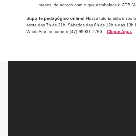
meses, de acordo com o que estabelece o CTB (Art
Suporte pedagógico online:
Nossa tutoria está dispon
sexta das 7h às 21h, Sábados das 8h às 12h e das 13h 
WhatsApp no número (47) 99931-2750 –
Clique Aqui.