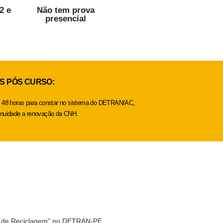
2 e
Não tem prova
presencial
S PÓS CURSO:
é 48 horas para constar no sistema do DETRAN/AC,
inuidade a renovação da CNH.
vo de Reciclagem” no DETRAN-PE.