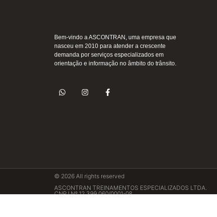
Bem-vindo a ASCONTRAN, uma empresa que
nasceu em 2010 para atender a crescente
demanda por serviços especializados em
orientação e informação no âmbito do trânsito.
© 2026 All rights reserved
ASCONTRAN TREINAMENTOS ESPECIALIZADOS LTDA.
CNPJ Nº 12.399.060/0001-08
Rua Almirante Barroso, nº 909 - Sala 1003 Bairro: Vila Nov
402
Contato: (47)3041-9786