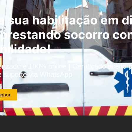
 sua habilitação em di
 prestando socorro co
bilidade!
orizado e 100% online | Certificado aceito 
e suporte via WhatsApp
agora