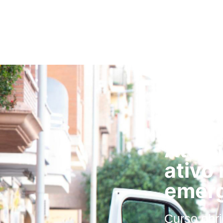
HOME
Atual
ativo
emerg
Curso obr