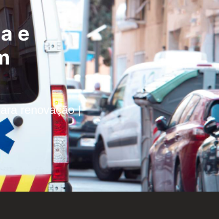
a e
m
para renovação |