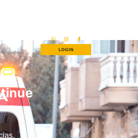
LOGIN
ntinue
cias,