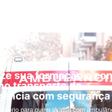
SOBRE
CURSOS
NOTÍCIAS
CONTATO
ize sua formação e co
 no transporte de
ência com segurança
igatório para quem já atua com ambulân