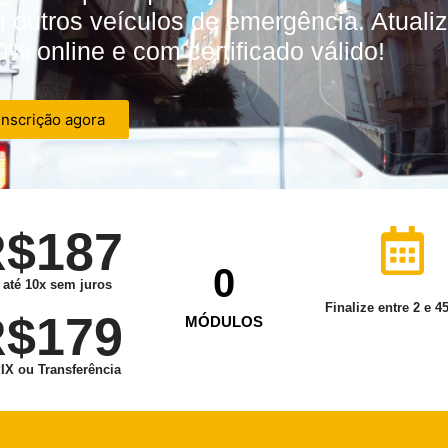
u outros veículos de emergência. Atuali
0% online e com certificado válido!
inscrição agora
$187
0
até 10x sem juros
Finalize entre 2 e 4
$179
MÓDULOS
PIX ou Transferência