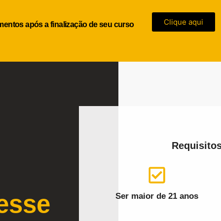
Clique aqui
imentos após a finalização de seu curso
Requisitos
esse
Ser maior de 21 anos