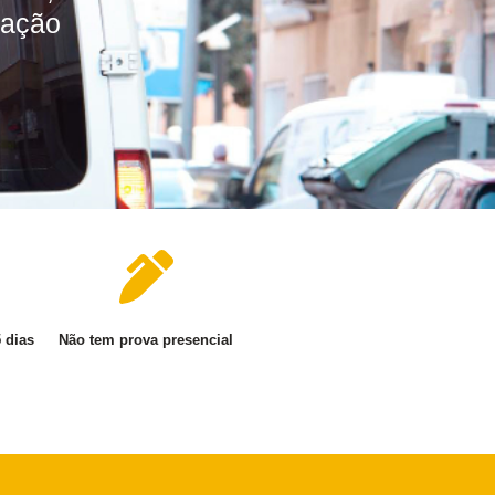
zação
5 dias
Não tem prova presencial