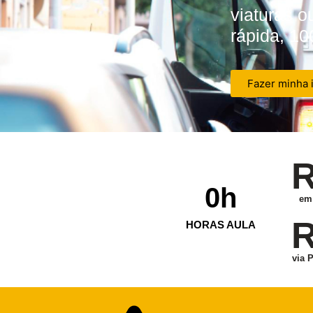
viaturas o
rápida, 10
Fazer minha 
R
0
h
em 
R
HORAS AULA
via 