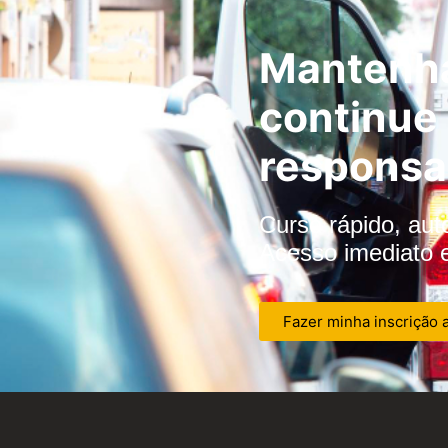
Mantenha
continue
responsa
Curso rápido, aut
Acesso imediato 
Fazer minha inscrição 