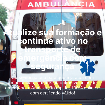
Atualize sua formação e
continue ativo no
transporte de
emergência com
segurança
Curso obrigatório para quem já atua com
ambulâncias, viaturas ou outros veículos de
emergência. Atualização rápida, 100% online e
com certificado válido!