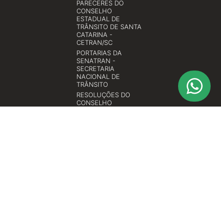
PARECERES DO
CONSELHO
ESTADUAL DE
TRÂNSITO DE SANTA
CATARINA -
CETRAN/SC
PORTARIAS DA
SENATRAN -
SECRETARIA
NACIONAL DE
TRÂNSITO
RESOLUÇÕES DO
CONSELHO
ESTADUAL DE
TRÂNSITO DE SANTA
CATARINA -
CETRAN/SC
RESOLUÇÕES DO
CONSELHO
NACIONAL DE
TRÂNSITO -
CONTRAN
© 2026 All rights reserved