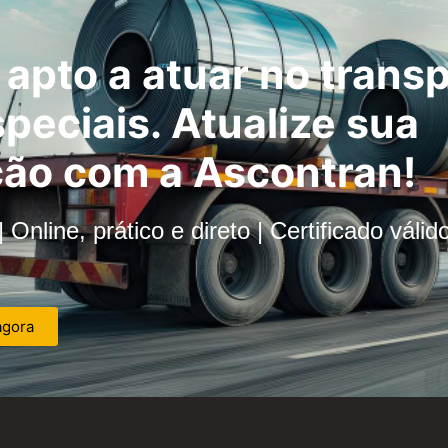
apto a atuar no trans
peciais. Atualize sua
ção com a Ascontran!
 Online, prático e direto | Certificado válid
agora