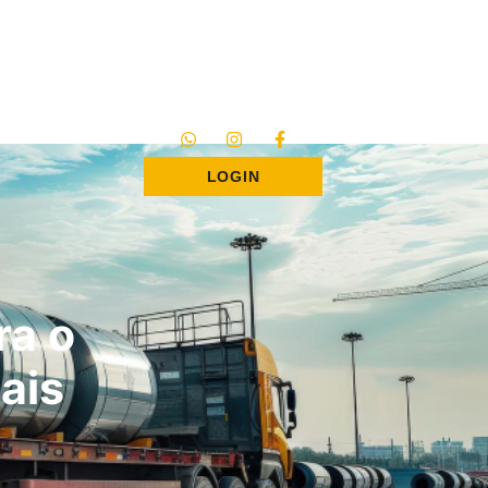
LOGIN
ra o
ais