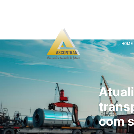
HOME
Atual
trans
com s