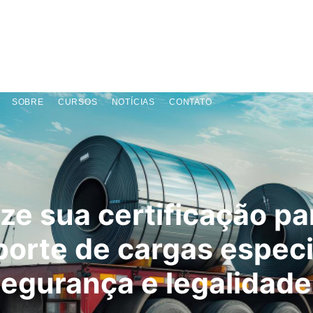
SOBRE
CURSOS
NOTÍCIAS
CONTATO
ize sua certificação pa
porte de cargas especi
egurança e legalidade