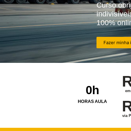
Curso obr
indivisíve
100% onlin
Fazer minha 
R
0
h
em 
R
HORAS AULA
via 