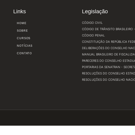
Links
Legislação
CÓDIGO CIVIL
HOME
CÓDIGO DE TRÂNSITO BRASILEIRO - 
SOBRE
CÓDIGO PENAL
CURSOS
CONSTITUIÇÃO DA REPÚBLICA FEDE
NOTÍCIAS
DELIBERAÇÕES DO CONSELHO NAC
CONTATO
MANUAL BRASILEIRO DE FISCALIZA
PARECERES DO CONSELHO ESTADUA
PORTARIAS DA SENATRAN - SECRE
RESOLUÇÕES DO CONSELHO ESTADU
RESOLUÇÕES DO CONSELHO NACIO
a Cidade: Blumenau - SC CEP: 89035-