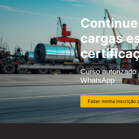
Continue 
cargas es
certifica
Curso autorizado |
WhatsApp
Fazer minha inscrição 